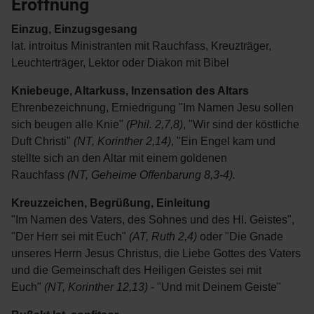
Eröffnung
Einzug, Einzugsgesang
lat. introitus Ministranten mit Rauchfass, Kreuzträger,
Leuchterträger, Lektor oder Diakon mit Bibel
Kniebeuge, Altarkuss, Inzensation des Altars
Ehrenbezeichnung, Erniedrigung "Im Namen Jesu sollen
sich beugen alle Knie"
(Phil. 2,7,8)
, "Wir sind der köstliche
Duft Christi"
(NT, Korinther 2,14)
, "Ein Engel kam und
stellte sich an den Altar mit einem goldenen
Rauchfass
(NT, Geheime Offenbarung 8,3-4).
Kreuzzeichen, Begrüßung, Einleitung
"Im Namen des Vaters, des Sohnes und des Hl. Geistes",
"Der Herr sei mit Euch"
(AT, Ruth 2,4)
oder "Die Gnade
unseres Herrn Jesus Christus, die Liebe Gottes des Vaters
und die Gemeinschaft des Heiligen Geistes sei mit
Euch"
(NT, Korinther 12,13)
- "Und mit Deinem Geiste"