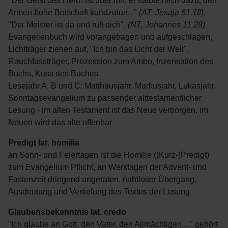
"Der Geist des Herrn ist über mir; er salbte mich dazu, den
Armen frohe Botschaft kundzutun..."
(AT, Jesaja 61.1ff)
,
"Der Meister ist da und ruft dich".
(NT, Johannes 11,28)
Evangelienbuch wird vorangetragen und aufgeschlagen,
Lichtträger ziehen auf, "Ich bin das Licht der Welt",
Rauchfassträger, Prozession zum Ambo, Inzensation des
Buchs, Kuss des Buches
Lesejahr A, B und C: Matthäusjahr, Markusjahr, Lukasjahr,
Sonntagsevangelium zu passender alttestamentlicher
Lesung - im alten Testament ist das Neue verborgen, im
Neuen wird das alte offenbar
Predigt lat. homilia
an Sonn- und Feiertagen ist die Homilie ((Kurz-)Predigt)
zum Evangelium Pflicht, an Werktagen der Advent- und
Fastenzeit dringend angeraten, nahtloser Übergang,
Ausdeutung und Vertiefung des Textes der Lesung
Glaubensbekenntnis lat. credo
"Ich glaube an Gott, den Vater, den Allmächtigen...." gehört