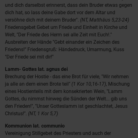
und dich darselbst erinnerst, dass dein Bruder etwas gegen
dich hat, so lass deine Gabe dort vor dem Altar und
versöhne dich mit deinem Bruder".
(NT, Matthäus 5,23-24)
Friedensgebet Gebet um Friede und Einheit in Kirche und
Welt, "Der Friede des Herrn sei alle Zeit mit Euch!."
Ausbreiten der Hände "Gebt einander ein Zeichen des
Friedens!" Friedensgruß: Händedruck, Umarmung, Kuss
"Der Friede sei mit dir!"
Lamm- Gottes
lat. agnus dei
Brechung der Hostie - das eine Brot für viele, "Wir nehmen
ja alle an dem einen Brote teil"
(1 Kor 10,16-17)
, Mischung
eines Hostienteils mit dem konsekrierten Wein, "Lamm
Gottes, du nimmst hinweg die Sünden der Welt... gib uns
den Frieden!", "Unser Gotteslamm ist geschlachtet, Jesus
Christus!".
(NT, 1 Kor 5,7)
Kommunion lat. communio
Vereinigung Stillgebet des Priesters und auch der