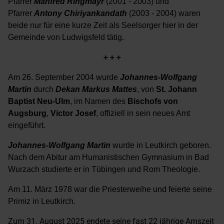
Pfarrer
Manfred Ringmayr
(2001 - 2003) und
Pfarrer
Antony Chiriyankandath
(2003 - 2004) waren
beide nur für eine kurze Zeit als Seelsorger hier in der
Gemeinde von Ludwigsfeld tätig.
+ + +
Am 26. September 2004 wurde
Johannes-Wolfgang
Martin
durch
Dekan Markus Mattes
, von
St. Johann
Baptist Neu-Ulm
, im Namen des
Bischofs von
Augsburg
,
Victor Josef
, offiziell in sein neues Amt
eingeführt.
Johannes-Wolfgang Martin
wurde in Leutkirch geboren.
Nach dem Abitur am Humanistischen Gymnasium in Bad
Wurzach studierte er in Tübingen und Rom Theologie.
Am 11. März 1978 war die Priesterweihe und feierte seine
Primiz in Leutkirch.
Zum 31. August 2025 endete seine fast 22 jährige Amszeit