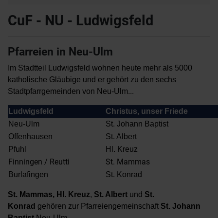
CuF - NU - Ludwigsfeld
Pfarreien in Neu-Ulm
Im Stadtteil Ludwigsfeld wohnen heute mehr als 5000
katholische Gläubige und er gehört zu den sechs
Stadtpfarrgemeinden von Neu-Ulm...
Ludwigsfeld
Christus, unser Friede
Neu-Ulm
St. Johann Baptist
Offenhausen
St. Albert
Pfuhl
Hl. Kreuz
Finningen / Reutti
St. Mammas
Burlafingen
St. Konrad
St. Mammas, Hl. Kreuz
,
St. Albert
und
St.
Konrad
gehören zur Pfarreiengemeinschaft
St. Johann
Baptist
Neu-Ulm.