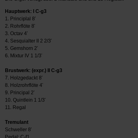
Hauptwerk: I C-g3
1. Principlal 8'
2. Rohrflöte 8'
3. Octav 4'
4. Sesquialter II 2 2/3'
5. Gemshorn 2'
6. Mixtur IV 1 1/3'
Brustwerk: (expr.) II C-g3
7. Holzgedackt 8'
8. Holzrohrflöte 4'
9. Principal 2'
10. Quintlein 1 1/3'
11. Regal
Tremulant
Schweller 8'
Pedal: C-f1