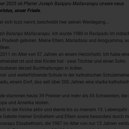
ber 2025
ist
Pfarrer
Joseph
Balajaru
Mallavarapu
unsere neue
ristus, unser Friede
.
er sich kurz nennt, beschreibt hier seinen Werdegang...
ph Balaraju Mallavarapu
. Ich wurde 1980 in Ravipadu im indis
 Pradesh geboren. Meine Eltern, Mariadasu und Arogyamma, w
liken.
 2011 im Alter von 57 Jahren an einem Herzinfarkt. I
ch habe ein
erheiratet ist und drei Kinder hat - z
wei Töchter und einen Sohn.
tudieren derzeit Buchhaltungen in Indien.
und- und weiterführende Schule in der katholischen Schulemeine
adu, einem Dorf, das seit über 200 Jahren eine starke katholisc
e stammen heute 39 Priester und mehr als 45 Schwestern, die 
ropa und Amerika leisten.
ich in der Kirche aktiv und diente bis zu meinem 15. Lebensjahr 
ie Gebete meiner Großeltern und Eltern sowie besonders durch m
arapu Elisabethrani, die 1987 im Alter von nur 13 Jahren verst