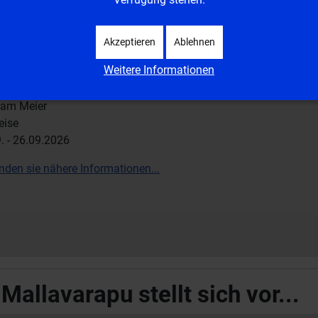
Akzeptieren
Ablehnen
 seligen
Maria Theresia Ledóchowska -
Wallfahrt
Weitere Informationen
 dem
B
istum
A
ugsburg -
nach Krakau und Salzburg
tram Meier
eise
. - 26.09.2026
nden sie nähere Informationen...
Mallavarapu stellt sich vor...