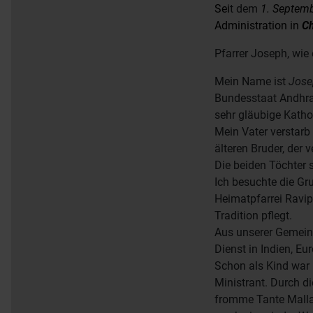
Sei
t dem
1. Septem
Administration in
Ch
Pfarrer Joseph, wie 
Mein Name ist
Jose
Bundesstaat Andhra
sehr gläubige Katho
Mein Vater verstarb
älteren Bruder, der v
Die beiden Töchter s
Ich besuchte die Gr
Heimatpfarrei Ravip
Tradition pflegt.
Aus unserer Gemeind
Dienst in Indien, Eu
Schon als Kind war 
Ministrant. Durch d
fromme Tante Mallav