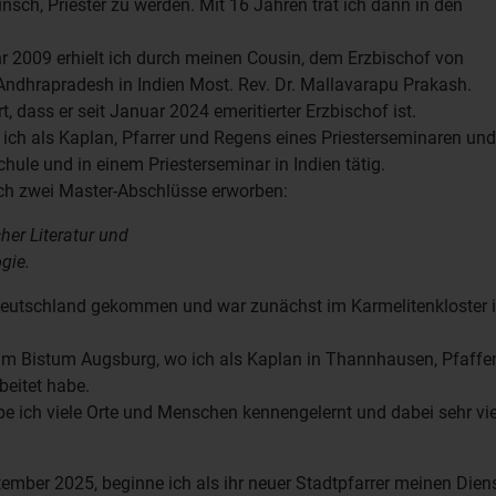
nsch, Priester zu werden.
Mit 16 Jahren trat ich dann in den
 2009 erhielt ich durch meinen Cousin, dem Erzbischof von
ndhrapradesh in Indien Most. Rev. Dr. Mallavarapu Prakash.
, dass er seit Januar 2024 emeritierter Erzbischof ist.
ich als Kaplan, Pfarrer und Regens eines Priesterseminaren un
Schule und in einem Priesterseminar in Indien tätig.
 ich zwei Master-Abschlüsse erworben:
cher Literatur und
gie.
Deutschland gekommen und war zunächst im Karmelitenkloster 
h im Bistum Augsburg, wo ich als Kaplan in Thannhausen, Pfaff
eitet habe.
 ich viele Orte und Menschen kennengelernt und dabei sehr vie
ember 2025, beginne ich als ihr neuer Stadtpfarrer meinen Diens