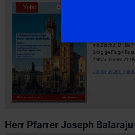
Auf den Spuren der
in Kooperation mit
mit Bischof Dr. Ber
6-tägige Flug-/ Busr
Zeitraum vom 21.09
Unter diesem Link fi
Herr Pfarrer Joseph Balaraju 