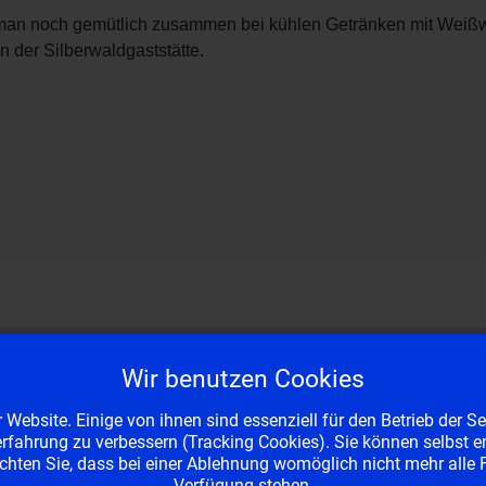
man noch gemütlich zusammen bei kühlen Getränken mit Weißw
n der Silberwaldgaststätte.
Wir benutzen Cookies
Website. Einige von ihnen sind essenziell für den Betrieb der S
 nach Krakau und Salzburg
rfahrung zu verbessern (Tracking Cookies). Sie können selbst e
hten Sie, dass bei einer Ablehnung womöglich nicht mehr alle F
Verfügung stehen.