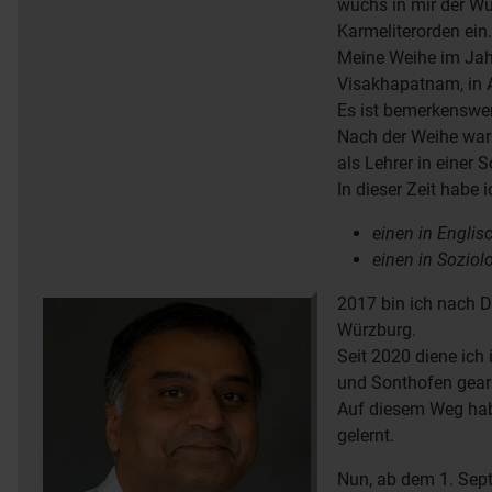
wuchs in mir der Wu
Karmeliterorden ein.
Meine Weihe im Jahr
Visakhapatnam, in A
Es ist bemerkenswert
Nach der Weihe war 
als Lehrer in einer 
In dieser Zeit habe
einen in Englis
einen in Soziolo
2017 bin ich nach 
Würzburg.
Seit 2020 diene ic
und Sonthofen gearb
Auf diesem Weg habe
gelernt.
Nun, ab dem 1. Sept